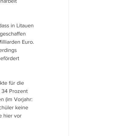
narbeit 
dass in Litauen 
geschaffen 
illiarden Euro. 
erdings 
efördert 
kte für die 
 34 Prozent 
n (im Vorjahr: 
chüler keine 
 hier vor 