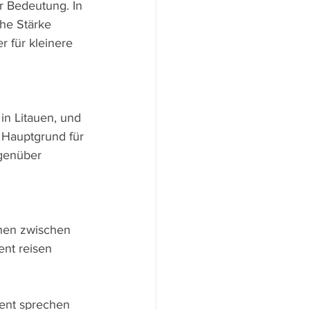
r Bedeutung. In 
che Stärke 
 für kleinere 
in Litauen, und 
 Hauptgrund für 
egenüber 
onen zwischen 
nt reisen 
zent sprechen 