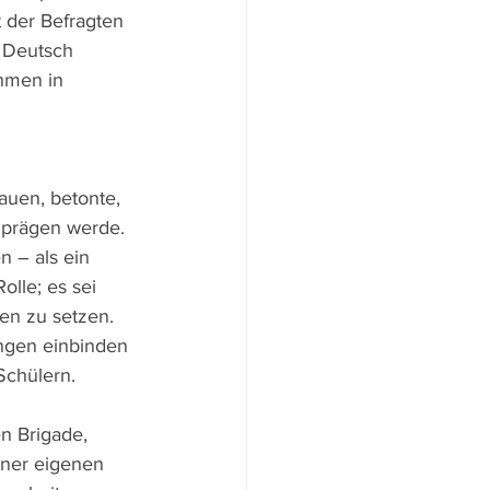
 der Befragten 
 Deutsch 
hmen in 
auen, betonte, 
g prägen werde. 
 – als ein 
lle; es sei 
en zu setzen. 
ungen einbinden 
Schülern.
n Brigade, 
iner eigenen 