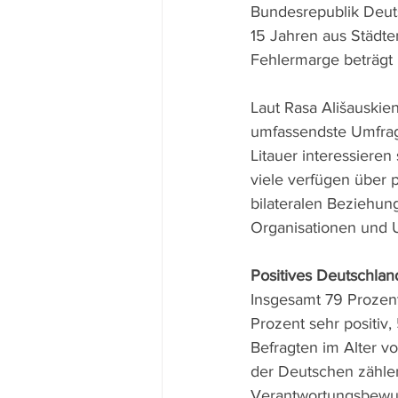
Bundesrepublik Deuts
15 Jahren aus Städten
Fehlermarge beträgt 
Laut Rasa Ališauskienė
umfassendste Umfrage
Litauer interessiere
viele verfügen über 
bilateralen Beziehun
Organisationen und 
Positives Deutschlan
Insgesamt 79 Prozent
Prozent sehr positiv,
Befragten im Alter v
der Deutschen zählen
Verantwortungsbewus