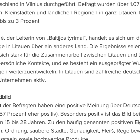
chland in Vilnius durchgeführt. Befragt wurden über 1.0
, Kleinstädten und ländlichen Regionen in ganz Litauen. D
bis zu 3 Prozent.
, der Leiterin von „Baltijos tyrimai“, handelt es sich um d
 in Litauen über ein anderes Land. Die Ergebnisse seien 
n sich stark für die Zusammenarbeit zwischen Litauen und 
persönliche Kontakte, und es besteht ein ausgeprägter Wu
gen weiterzuentwickeln. In Litauen sind zahlreiche deutsc
Unternehmen aktiv.
dbild
 der Befragten haben eine positive Meinung über Deutsc
 57 Prozent eher positiv). Besonders positiv ist das Bild b
on 15 bis 28 Jahren. Zu den häufig genannten positiven E
: Ordnung, saubere Städte, Genauigkeit, Fleiß, Regelbew
stsein sowie hochwertige Produkte.