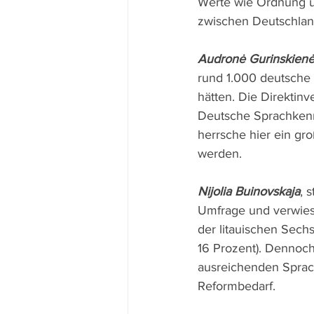
Werte wie Ordnung un
zwischen Deutschlan
Audronė Gurinskien
rund 1.000 deutsche 
hätten. Die Direktinv
Deutsche Sprachkenntn
herrsche hier ein gr
werden.
Nijolia Buinovskaja
, 
Umfrage und verwies 
der litauischen Sechs
16 Prozent). Dennoch 
ausreichenden Sprach
Reformbedarf.