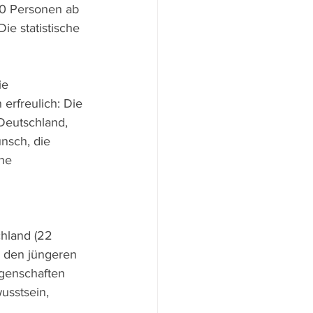
70 Personen ab 
ie statistische 
ie 
erfreulich: Die 
Deutschland, 
nsch, die 
he 
hland (22 
ei den jüngeren 
igenschaften 
usstsein, 