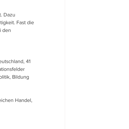
. Dazu 
gkeit. Fast die 
i den 
utschland, 41 
tionsfelder 
itik, Bildung 
eichen Handel, 