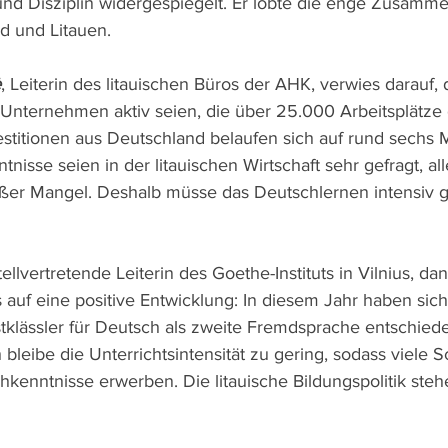
d Disziplin widergespiegelt. Er lobte die enge Zusamme
d und Litauen.
ė
, Leiterin des litauischen Büros der AHK, verwies darauf, 
Unternehmen aktiv seien, die über 25.000 Arbeitsplätze 
estitionen aus Deutschland belaufen sich auf rund sechs M
isse seien in der litauischen Wirtschaft sehr gefragt, all
oßer Mangel. Deshalb müsse das Deutschlernen intensiv g
stellvertretende Leiterin des Goethe-Instituts in Vilnius, dan
auf eine positive Entwicklung: In diesem Jahr haben sich
tklässler für Deutsch als zweite Fremdsprache entschiede
bleibe die Unterrichtsintensität zu gering, sodass viele S
kenntnisse erwerben. Die litauische Bildungspolitik stehe