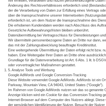
Wir erheben, verarbeiten und nutzen personenbezogene Daten nur
Änderung des Rechtsverhältnisses erforderlich sind (Bestandsda
der die Verarbeitung von Daten zur Erfüllung eines Vertrags 
über die Inanspruchnahme unserer Internetseiten (Nutzungsdate
erforderlich ist, um dem Nutzer die Inanspruchnahme des Dien
Die erhobenen Kundendaten werden nach Abschluss des Auftra
Gesetzliche Aufbewahrungsfristen bleiben unberührt.
Datenübermittlung bei Vertragsschluss für Dienstleistungen und d
Wir übermitteln personenbezogene Daten an Dritte nur dann, w
das mit der Zahlungsabwicklung beauftragte Kreditinstitut.
Eine weitergehende Übermittlung der Daten erfolgt nicht bzw. 
haben. Eine Weitergabe Ihrer Daten an Dritte ohne ausdrücklich
Grundlage für die Datenverarbeitung ist Art. 6 Abs. 1 lit. b DSG
oder vorvertraglicher Maßnahmen gestattet.
5. Analyse Tools und Werbung
Google AdWords und Google Conversion-Tracking
Diese Website verwendet Google AdWords. AdWords ist ein On
Parkway, Mountain View, CA 94043, United States (“Google”).
Im Rahmen von Google AdWords nutzen wir das so genannte Co
Anzeige klicken wird ein Cookie für das Conversion-Tracking ges
Internet-Browser auf dem Computer des Nutzers ablegt. Diese Co
der persönlichen Identifizierung der Nutzer. Besucht der Nutze