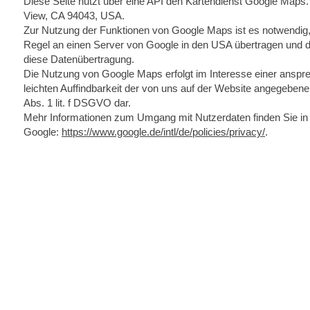
Diese Seite nutzt über eine API den Kartendienst Google Maps.
View, CA 94043, USA.
Zur Nutzung der Funktionen von Google Maps ist es notwendig, 
Regel an einen Server von Google in den USA übertragen und dor
diese Datenübertragung.
Die Nutzung von Google Maps erfolgt im Interesse einer anspr
leichten Auffindbarkeit der von uns auf der Website angegebenen 
Abs. 1 lit. f DSGVO dar.
Mehr Informationen zum Umgang mit Nutzerdaten finden Sie in
Google:
https://www.google.de/intl/de/policies/privacy/
.
Don't want to miss anything?
Then subscribe to our newsletter now
Subscribe to newsletter
Imprint & Data protection