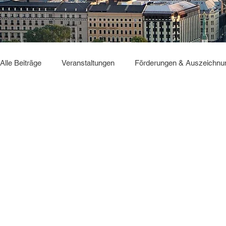
Alle Beiträge
Veranstaltungen
Förderungen & Auszeichnu
Sonstiges
GBC2025
Deutsch Verbindet
GBC2
Du willst nichts mehr verpassen?
Dann abonniere jetzt unseren Newsletter!
Newsletter hier abonnieren
Impressum & Datenschutz