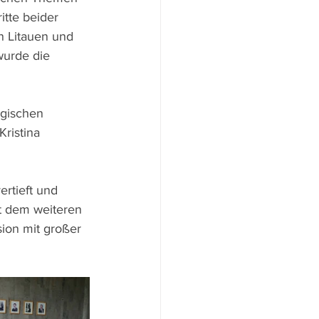
itte beider 
n Litauen und 
wurde die 
lgischen 
ristina 
rtieft und 
t dem weiteren 
on mit großer 