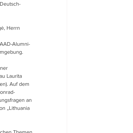
„Deutsch-
ė, Herrn 
 DAAD-Alumni-
 Umgebung.
ner 
u Laurita 
en). Auf dem 
Konrad-
gungsfragen an 
on „Lithuania 
tischen Themen 