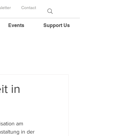
letter
Contact
Events
Support Us
t in
isation am 
taltung in der 