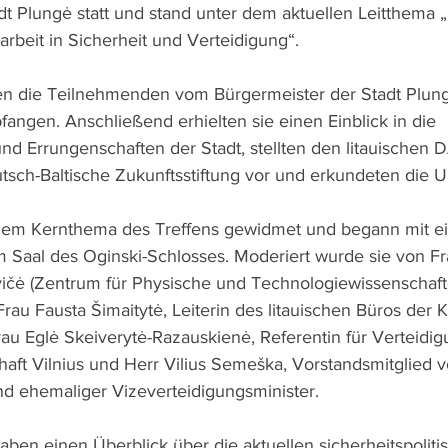
adt Plungė statt und stand unter dem aktuellen Leitthema 
rbeit in Sicherheit und Verteidigung“.
n die Teilnehmenden vom Bürgermeister der Stadt Plung
fangen. Anschließend erhielten sie einen Einblick in die 
d Errungenschaften der Stadt, stellten den litauischen
tsch-Baltische Zukunftsstiftung vor und erkundeten die
dem Kernthema des Treffens gewidmet und begann mit ei
 Saal des Oginski-Schlosses. Moderiert wurde sie von Fra
ičė (Zentrum für Physische und Technologiewissenschaft
rau Fausta Šimaitytė, Leiterin des litauischen Büros der 
rau Eglė Skeiverytė-Razauskienė, Referentin für Verteidi
aft Vilnius und Herr Vilius Semeška, Vorstandsmitglied v
d ehemaliger Vizeverteidigungsminister.
aben einen Überblick über die aktuellen sicherheitspoli