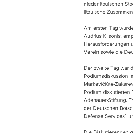
niederlitauischen St
litauische Zusammena
Am ersten Tag wurde
Audrius Klišonis, emp
Herausforderungen un
Verein sowie die Deu
Der zweite Tag war 
Podiumsdiskussion im
Markevičiūtė-Zakarev
Podium diskutierten F
Adenauer-Stiftung, F
der Deutschen Botsch
Defense Services“ un
Die Diskutierenden g