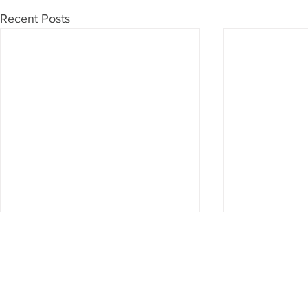
Recent Posts
Don't want to miss anything?
Then subscribe to our newsletter now
Subscribe to newsletter