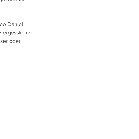
ee Daniel 
nvergesslichen 
eser oder 