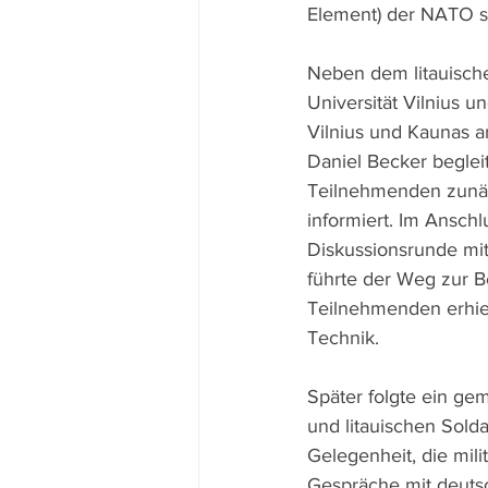
Element) der NATO sta
Neben dem litauisc
Universität Vilnius 
Vilnius und Kaunas a
Daniel Becker begle
Teilnehmenden zunäc
informiert. Im Anschl
Diskussionsrunde mi
führte der Weg zur Be
Teilnehmenden erhiel
Technik.
Später folgte ein ge
und litauischen Sol
Gelegenheit, die mil
Gespräche mit deuts