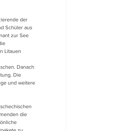
ierende der 
nd Schüler aus 
nant zur See 
ie 
n Litauen 
uschen. Danach 
tung. Die 
uge und weitere 
 tschechischen
ehmenden die
sönliche
lpakete zu 