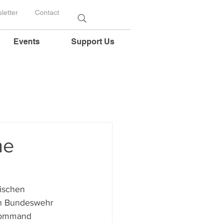
letter
Contact
Events
Support Us
he
ischen 
en Bundeswehr 
 Command 