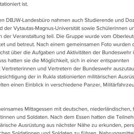
tioniert ist. 
hen DBJW-Landesbüro nahmen auch Studierende und Doz
und der Vytautas-Magnus-Universität sowie Schülerinnen u
n der Veranstaltung teil. Die Gruppe wurde vom Oberleut
itet und betreut. Nach einem gemeinsamen Foto wurden d
hst über die Aufgaben und Aktivitäten der Bundeswehr i
uss hatten sie die Möglichkeit, sich in einer entspannten 
t Vertreterinnen und Vertretern der Bundeswehr auszuta
sichtigung der in Rukla stationierten militärischen Ausrüs
ten einen Einblick in verschiedene Panzer, Militärfahrze
meinsames Mittagessen mit deutschen, niederländischen,
datinnen und Soldaten. Nach dem Essen hatten die Teiln
itärische Ausrüstung aus nächster Nähe zu erkunden, per
chen Soldatinnen und Soldaten zu führen, Nahrungsmitte