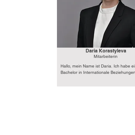
Zusammenarbeit zu den grundlegendst
Werten gehören, um Europa sicher und
friedlich zu halten. Daher bin ich dankb
ich durch meine Arbeit bei der DBJW ei
Beitrag zu diesen Werten leisten und E
voranbringen kann.
Daria Korastyleva
Mitarbeiterin
Hallo, mein Name ist Daria. Ich habe ei
Bachelor in Internationale Beziehungen
Anglistik/Amerikanistik und absolviere d
meinen Master in Politikwissenschaft in 
Mein Studium hat meine Leidenschaft fü
multikulturellen Austausch, international
Zusammenarbeit und (Sicherheits-)Polit
geprägt. Besonders meine Teilnahme al
Ambassador bei der German-Baltic 
Conference 2025 hat mein Interesse an
baltischen Staaten vertieft, und ich fre