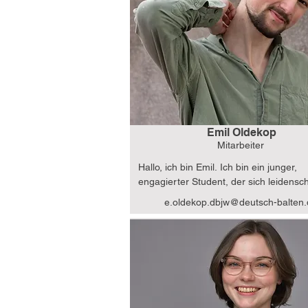
Resilience & Big Data bin ich zudem 
zertifizierter Auditor für Managementsy
Ich freue mich sehr, auf diese Weise zu
besseren innereuropäischen Vernetzun
beitragen zu können!
Emil Oldekop
Mitarbeiter
Hallo, ich bin Emil. Ich bin ein junger, 
engagierter Student, der sich leidenscha
für den politischen und kulturellen Aust
e.oldekop.dbjw@deutsch-balten.
als Teil eines starken Europas einsetzt. 
komme ursprünglich aus Berlin und hab
diesen Austausch hautnah miterlebt, als 
Kanada und Dänemark gelebt habe, bev
nach Dublin gezogen bin, wo ich jetzt 
Astrophysik studiere. Ich bin davon übe
dass die europäische Verbundenheit un