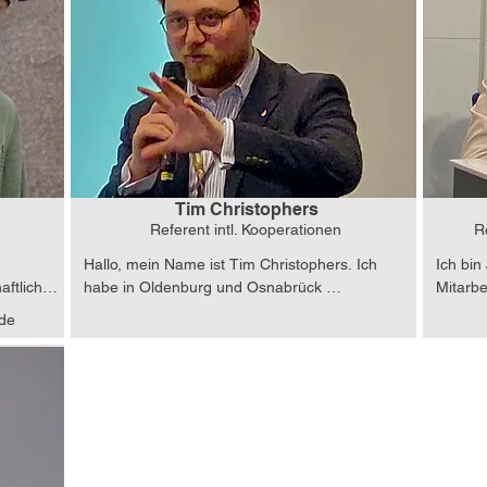
Hinblick auf Politikentwicklung, strategische 
Bezieh
steme. 
Ausrichtung und Regulierung. Berufliche 
baltisc
 einer 
Erfahrungen habe ich unter anderem am 
über G
g 
Aspen Institute Germany sowie in öffentlichen 
und privatwirtschaftlichen Einrichtungen in 
Berlin und Brüssel gesammelt.
Tim Christophers
Referent intl. Kooperationen
R
Hallo, mein Name ist Tim Christophers. Ich 
Ich bin
ftlich 
habe in Oldenburg und Osnabrück 
Mitarbe
ausch 
Politikwissenschaft, Wirtschaftswissenschaft, 
Hambur
de
Ich 
Slawistik und Konfliktforschung studiert. Derzeit 
Baltisc
e 
arbeite ich in Berlin und interessiere mich 
das Cha
ich in 
persönlich für den postsowjetischen Raum und 
Young F
or ich 
die sich wandelnde Sicherheitsstruktur für die 
Europä
EU und die NATO in Osteuropa.
Edunovo
rzeugt, 
meiner 
d 
Union a