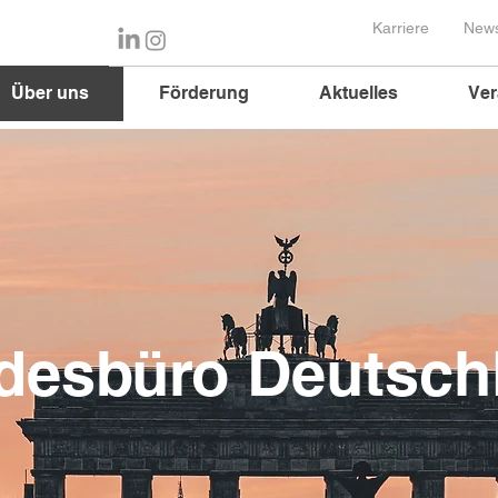
Karriere
News
Über uns
Förderung
Aktuelles
Ver
desbüro Deutsch