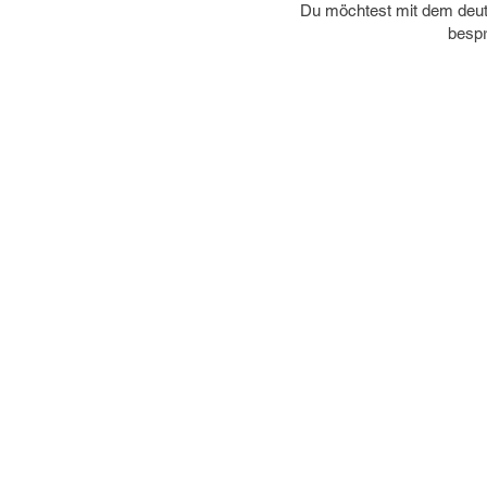
sehr, diese Erfahrungen beim DBJW 
Du möchtest mit dem deut
einbringen und die deutsch-baltischen 
bespr
Beziehungen aktiv fördern zu können.