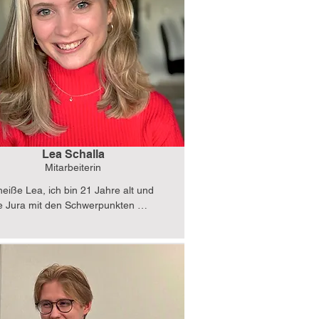
Lea Schalla
Mitarbeiterin
 heiße Lea, ich bin 21 Jahre alt und 
e Jura mit den Schwerpunkten 
tionales Öffentliches Recht und 
echt. Meine Leidenschaft gilt der 
ationalen Zusammenarbeit und dem 
lturellen Austausch, weshalb ich mich 
eue, Teil des deutschen Länderbüros zu 
ch freue mich darauf, durch meine Arbeit 
vollen Projekten beizutragen, die die 