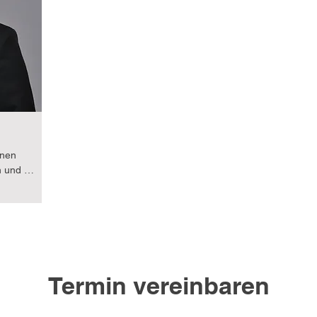
en 
Landes
 
Sicherh
ar, dass 
nen 
uropa 
nen 
 und 
erzeit 
Berlin. 
r 
e 
ik 
s Youth 
Termin vereinbaren
 den 
ue mich 