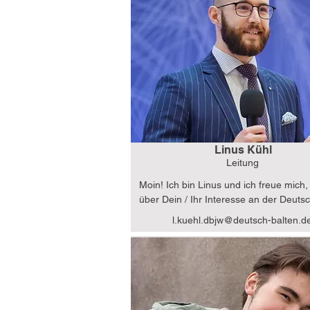
Linus Kühl
Leitung
Moin! Ich bin Linus und ich freue mich, 
über Dein / Ihr Interesse an der Deuts
Baltischen Zukunftsstiftung! Mein Schw
l.kuehl.dbjw@deutsch-balten.d
im internationalen Logistikmanagement
mein akademischer Hintergrund im Cor
Performance Management haben mir ge
wie wichtig eine gute innereuropäische 
Zusammenarbeit und Vernetzung ist. N
meinem Forschungsschwerpunkt Suppl