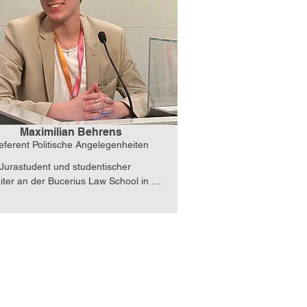
ungen zwischen Deutschland und den 
hen Staaten stärken und den Dialog 
renzen hinweg fördern.
Maximilian Behrens
eferent Politische Angelegenheiten
 Jurastudent und studentischer 
iter an der Bucerius Law School in 
g und seit 2024 bei der Deutsch-
hen Zukunftsstiftung. Außerdem leite ich 
pter Hamburg und Team Politics des 
ounders Network, bin Mitglied des 
ischen Jugendparlaments (EYP) und 
. Darüber hinaus bin ich politisch in 
Partei, der Christlich-Demokratischen 
ktiv, unter anderem als Mitglied eines 