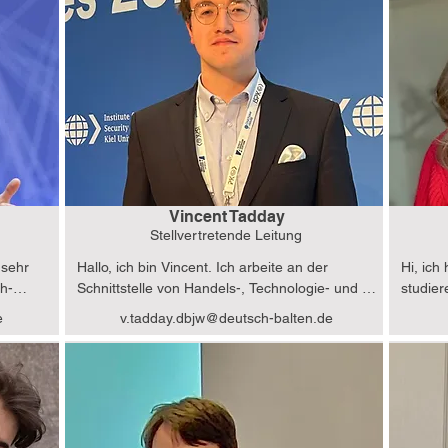
Vincent Tadday
Stellvertretende Leitung
sehr 
Hallo, ich bin Vincent. Ich arbeite an der 
Hi, ich
ch-
Schnittstelle von Handels-, Technologie- und 
studier
erpunkt 
Sicherheitspolitik – mit einem besonderen 
Interna
e
v.tadday.dbjw@deutsch-balten.de
 und 
Fokus auf transatlantische Kooperation und die 
Europar
porate 
Rolle Europas in den internationalen 
intern
zeigt, 
Beziehungen. Besonders interessiere ich mich 
interku
dafür, wie Staaten und Institutionen auf 
sehr fr
eben 
geopolitische und technologische 
sein. I
y Chain 
Veränderungen reagieren – insbesondere im 
zu sinn