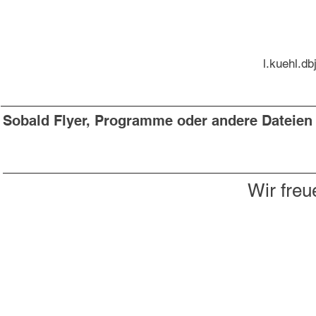
l.kuehl.d
Sobald Flyer, Programme oder andere Dateien v
Wir freu
Du willst nichts mehr verpassen?
Dann abonniere jetzt unseren Newsletter!
Newsletter hier abonnieren
Impressum & Datenschutz