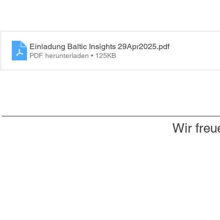
Einladung Baltic Insights 29Apr2025
.pdf
PDF herunterladen • 125KB
Wir freu
Du willst nichts mehr verpassen?
Dann abonniere jetzt unseren Newsletter!
Newsletter hier abonnieren
Impressum & Datenschutz