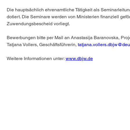
Die hauptsächlich ehrenamtliche Tätigkeit als Seminarleitung
dotiert. Die Seminare werden von Ministerien finanziell gefö
Zuwendungsbescheid vorliegt. 
Bewerbungen bitte per Mail an Anastasija Baranovska, Proje
Tatjana Vollers, Geschäftsführerin, 
tatjana.vollers.dbjw@deu
Weitere Informationen unter: 
www.dbjw.de
Don't want to miss anything?
Then subscribe to our newsletter now
Subscribe to newsletter
Imprint & Data protection