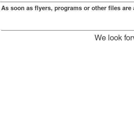
As soon as flyers, programs or other files are 
We look for
Don't want to miss anything?
Then subscribe to our newsletter now
Subscribe to newsletter
Imprint & Data protection