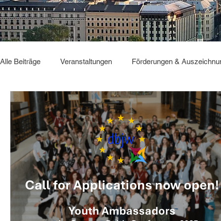
Alle Beiträge
Veranstaltungen
Förderungen & Auszeichnu
Sonstiges
GBC2025
Deutsch Verbindet
GBC2