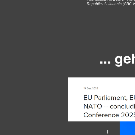
Republic of Lithuania (GBC V
... g