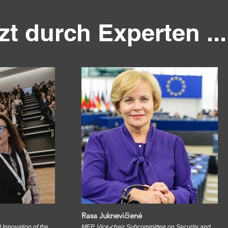
zt durch Experten ...
Rasa Juknevičienė
 Innovation of the
MEP, Vice-chair Subcommittee on Security and