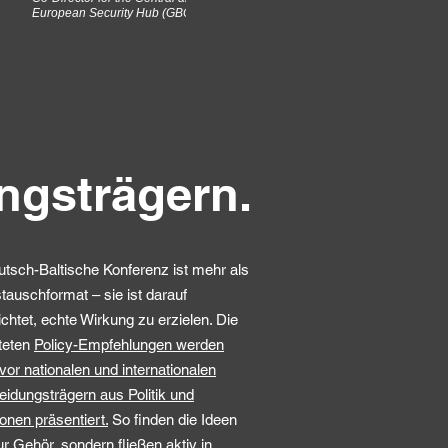
European Security Hub (GBC Riga 2025)
ungsträgern.
utsch-Baltische Konferenz ist mehr als
tauschformat – sie ist darauf
chtet, echte Wirkung zu erzielen. Die
iteten
Policy-Empfehlungen werden
 vor nationalen und internationalen
idungsträgern aus Politik und
tionen präsentiert.
So finden die Ideen
ur Gehör, sondern fließen aktiv in