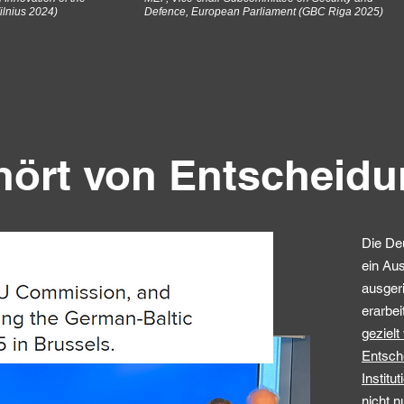
ilnius 2024)
Defence, European Parliament (GBC Riga 2025)
ehört von Entscheid
Die De
ein Aus
ausgeri
erarbe
gezielt
Entsche
Institu
nicht n