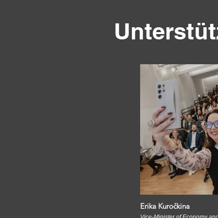
Unterstüt
Erika Kuročkina
Vice-Minister of Economy and