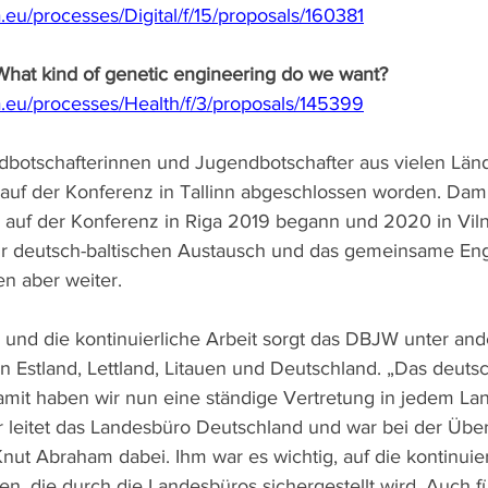
a.eu/processes/Digital/f/15/proposals/160381
What kind of genetic engineering do we want?
pa.eu/processes/Health/f/3/proposals/145399
dbotschafterinnen und Jugendbotschafter aus vielen Län
 auf der Konferenz in Tallinn abgeschlossen worden. Damit
 auf der Konferenz in Riga 2019 begann und 2020 in Vilni
für deutsch-baltischen Austausch und das gemeinsame E
n aber weiter.
und die kontinuierliche Arbeit sorgt das DBJW unter and
n Estland, Lettland, Litauen und Deutschland. „Das deut
amit haben wir nun eine ständige Vertretung in jedem Lan
 leitet das Landesbüro Deutschland und war bei der Übe
nut Abraham dabei. Ihm war es wichtig, auf die kontinuier
, die durch die Landesbüros sichergestellt wird. Auch fü