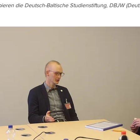
pieren die Deutsch-Baltische Studienstiftung, DBJW (Deut