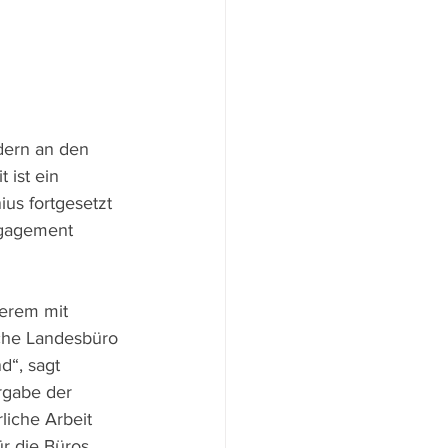
dern an den 
 ist ein 
us fortgesetzt 
ngagement 
erem mit 
sche Landesbüro 
d“, sagt 
rgabe der 
liche Arbeit 
r die Büros 