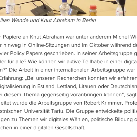
ilian Wende und Knut Abraham in Berlin
r Papiere an Knut Abraham war unter anderem Michel Wic
 hinweg in Online-Sitzungen und im Oktober während de
vier Policy Papers geschrieben. In seiner Arbeitsgruppe 
r für alle? Wie können wir aktive Teilhabe in einer digita
n?“ Die Arbeit in einer internationalen Arbeitsgruppe war 
Erfahrung: „Bei unseren Recherchen konnten wir erfahren
igitalisierung in Estland, Lettland, Litauen oder Deutschl
bei diesem Thema gegenseitig voranbringen können“, sagt
leitet wurde die Arbeitsgruppe von Robert Krimmer, Profes
tnischen Universität Tartu. Die Gruppe entwickelte politi
n zu Themen wir digitales Wählen, politische Bildung o
hen in einer digitalen Gesellschaft. 