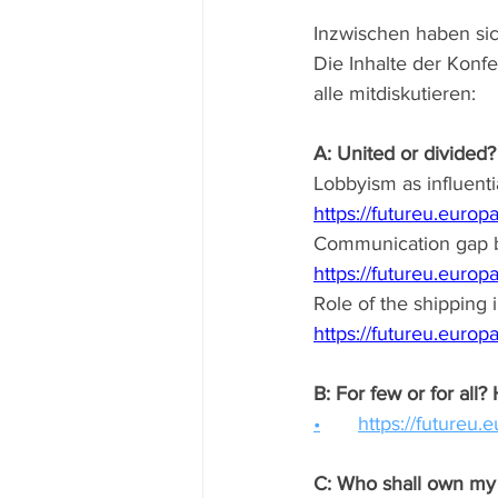
Inzwischen haben sic
Die Inhalte der Konf
alle mitdiskutieren:
A: United or divided?
Lobbyism as influentia
https://futureu.euro
Communication gap be
https://futureu.euro
Role of the shipping i
https://futureu.euro
B: For few or for all?
•	https://future
C: Who shall own my