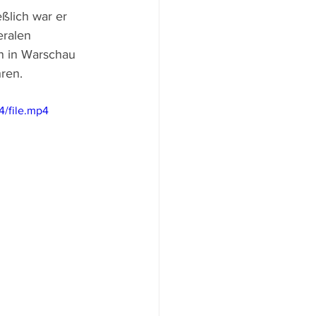
ßlich war er 
eralen 
n in Warschau 
ren. 
4/file.mp4