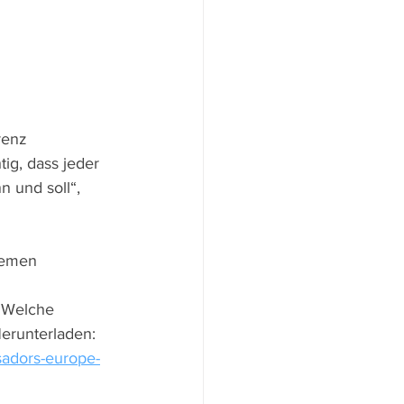
renz 
tig, dass jeder 
n und soll“, 
hemen 
: Welche 
Herunterladen:
sadors-europe-