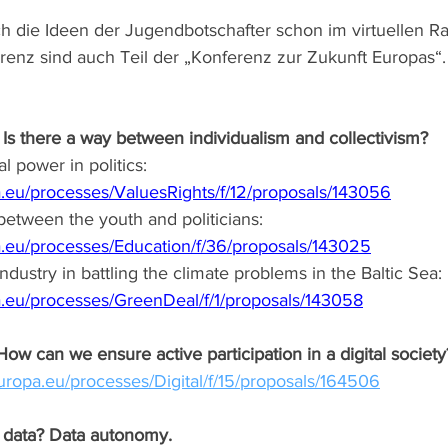
h die Ideen der Jugendbotschafter schon im virtuellen Ra
erenz sind auch Teil der „Konferenz zur Zukunft Europas“
 Is there a way between individualism and collectivism?
l power in politics:
pa.eu/processes/ValuesRights/f/12/proposals/143056
tween the youth and politicians:
pa.eu/processes/Education/f/36/proposals/143025
ndustry in battling the climate problems in the Baltic Sea:
pa.eu/processes/GreenDeal/f/1/proposals/143058
 How can we ensure active participation in a digital society
u.europa.eu/processes/Digital/f/15/proposals/164506
 data? Data autonomy. 