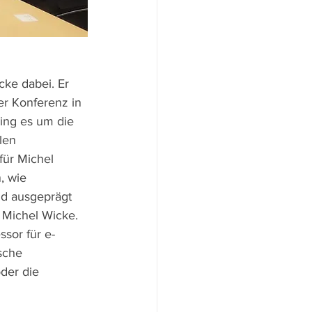
ke dabei. Er 
r Konferenz in 
ging es um die 
len 
für Michel 
, wie 
and ausgeprägt 
 Michel Wicke. 
sor für e-
sche 
der die 