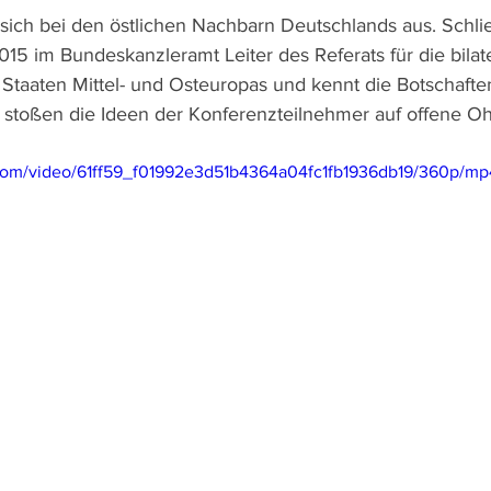
ich bei den östlichen Nachbarn Deutschlands aus. Schlie
15 im Bundeskanzleramt Leiter des Referats für die bilat
taaten Mittel- und Osteuropas und kennt die Botschafte
m stoßen die Ideen der Konferenzteilnehmer auf offene Oh
c.com/video/61ff59_f01992e3d51b4364a04fc1fb1936db19/360p/mp