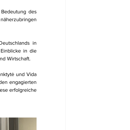
 Bedeutung des 
näherzubringen 
eutschlands in 
inblicke in die 
nd Wirtschaft.
nktytė und Vida 
den engagierten 
se erfolgreiche 