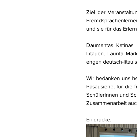
Ziel der Veranstalt
Fremdsprachenlernen
und sie für das Erle
Daumantas Katinas b
Litauen. Laurita Mar
engen deutsch-litaui
Wir bedanken uns he
Pasausienė, für die 
Schülerinnen und Sch
Zusammenarbeit auch
Eindrücke: