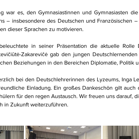
ung war es, den Gymnasiastinnen und Gymnasiasten die
s – insbesondere des Deutschen und Französischen – 
rnen dieser Sprachen zu motivieren.
eleuchtete in seiner Präsentation die aktuelle Rolle D
kevičiūtė-Zakarevičė gab den jungen Deutschlernenden E
schen Beziehungen in den Bereichen Diplomatie, Politik u
rzlich bei den Deutschlehrerinnen des Lyzeums, Inga Le
freundliche Einladung. Ein großes Dankeschön gilt auch 
ülern für den regen Austausch. Wir freuen uns darauf, die
 in Zukunft weiterzuführen.