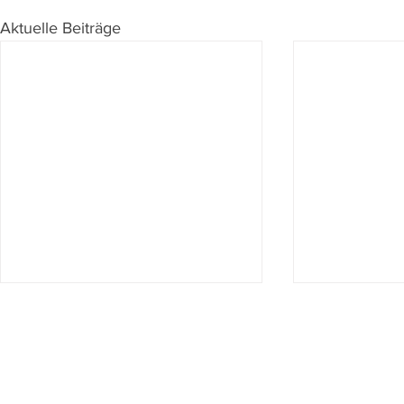
Aktuelle Beiträge
Du willst nichts mehr verpassen?
Dann abonniere jetzt unseren Newsletter!
Newsletter hier abonnieren