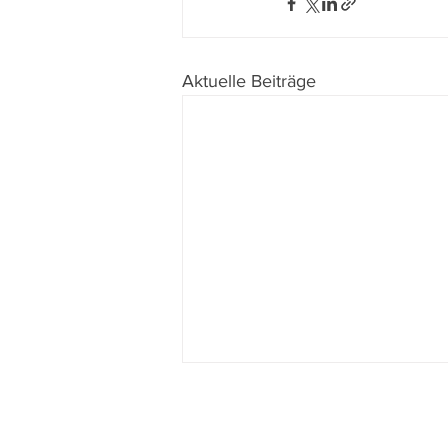
Aktuelle Beiträge
Du willst nichts mehr verpassen?
Dann abonniere jetzt unseren Newsle