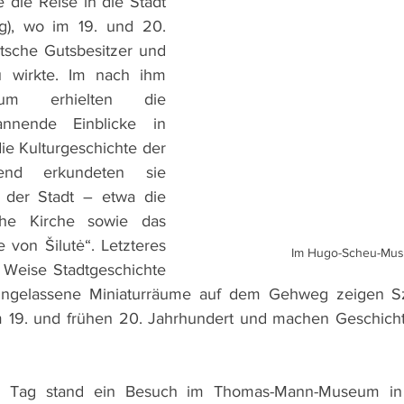
 die Reise in die Stadt 
ug), wo im 19. und 20. 
tsche Gutsbesitzer und 
wirkte. Im nach ihm 
um erhielten die 
nnende Einblicke in 
ie Kulturgeschichte der 
end erkundeten sie 
 der Stadt – etwa die 
sche Kirche sowie das 
 von Šilutė“. Letzteres 
Im Hugo-Scheu-Mu
e Weise Stadtgeschichte 
eingelassene Miniaturräume auf dem Gehweg zeigen S
m 19. und frühen 20. Jahrhundert und machen Geschichte
n Tag stand ein Besuch im Thomas-Mann-Museum in