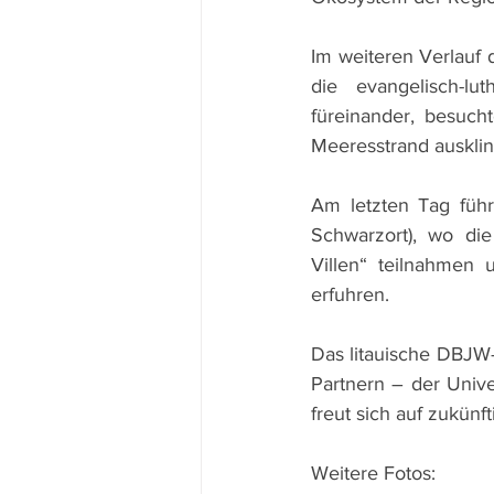
Im weiteren Verlauf 
die evangelisch-lu
füreinander, besuc
Meeresstrand auskli
Am letzten Tag führ
Schwarzort), wo di
Villen“ teilnahmen
erfuhren.
Das litauische DBJW-
Partnern – der Univ
freut sich auf zukün
Weitere Fotos: