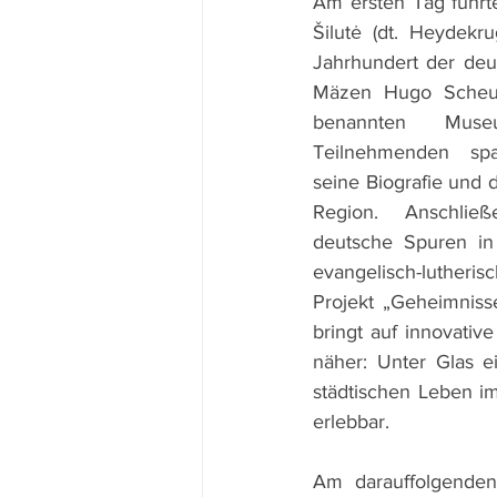
Am ersten Tag führte
Šilutė (dt. Heydekr
Jahrhundert der deu
Mäzen Hugo Scheu 
benannten Muse
Teilnehmenden spa
seine Biografie und d
Region. Anschließ
deutsche Spuren in
evangelisch-lutheri
Projekt „Geheimnisse
bringt auf innovativ
näher: Unter Glas 
städtischen Leben i
erlebbar.
Am darauffolgende