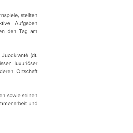
piele, stellten 
ktive Aufgaben 
ßen den Tag am 
uodkrantė (dt. 
sen luxuriöser 
eren Ortschaft 
en sowie seinen 
mmenarbeit und 