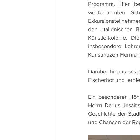
Programm. Hier be
weltberühmten Sch
Exkursionsteilnehme
den „italienischen 
Künstlerkolonie. D
insbesondere Lehre
Kunstmäzen Hermann
Darüber hinaus besic
Fischerhof und lern
Ein besonderer Höh
Herrn Darius Jasaiti
Geschichte der Stadt
und Chancen der Reg