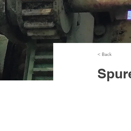
< Back
Spur